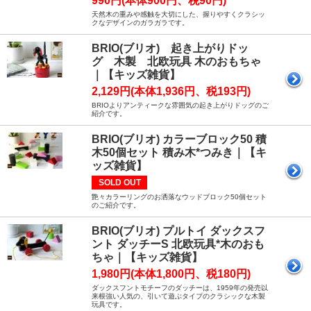
990円(本体900円、税90円)
天然木の重みや感触を大切にした、握りやすくクラシッ
クなデザインのガラガラです。
BRIO(ブリオ) 起き上がりドッ
グ 木製 北欧玩具 木のおもちゃ
｜【キッズ雑貨】
2,129円(本体1,936円、税193円)
BRIOよりアンティークな雰囲気の起き上がりドッグのご
紹介です。
BRIO(ブリオ) カラーブロック50 積
木50個セット 積み木*つみき｜【キ
ッズ雑貨】
SOLD OUT
艶々カラーリングのお洒落なウッドブロック50個セット
のご紹介です。
BRIO(ブリオ) プルトイ ダックスフ
ント ダッチーS 北欧玩具*木のおも
ちゃ｜【キッズ雑貨】
1,980円(本体1,800円、税180円)
ダックスフントモチーフのダッチーは、1959年の発売以
来根強い人気の、引いて遊ぶタイプのクラシックな木製
玩具です。