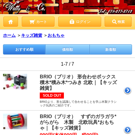
カート
ログイン
検索
ホーム
＞
キッズ雑貨
＞
おもちゃ
おすすめ順
価格順
新着順
1-7 / 7
BRIO（ブリオ） 形合わせボックス
積木*積み木*つみき 北欧｜【キッズ
雑貨】
SOLD OUT
BRIOより、形を認識して合わせることを学ぶ木製クラシ
ック玩具のご紹介です。
BRIO（ブリオ） すずのガラガラ*
がらがら 木製 北欧玩具*おもち
ゃ｜【キッズ雑貨】