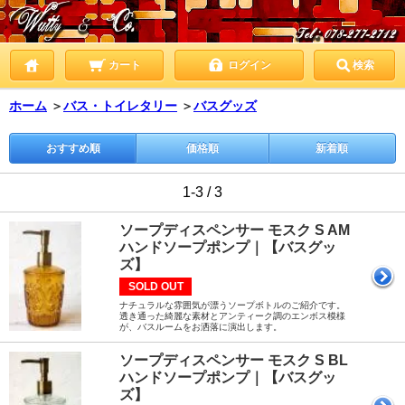
カート
ログイン
検索
ホーム
＞
バス・トイレタリー
＞
バスグッズ
おすすめ順
価格順
新着順
1-3 / 3
ソープディスペンサー モスク S AM
ハンドソープポンプ｜【バスグッ
ズ】
SOLD OUT
ナチュラルな雰囲気が漂うソープボトルのご紹介です。
透き通った綺麗な素材とアンティーク調のエンボス模様
が、バスルームをお洒落に演出します。
ソープディスペンサー モスク S BL
ハンドソープポンプ｜【バスグッ
ズ】