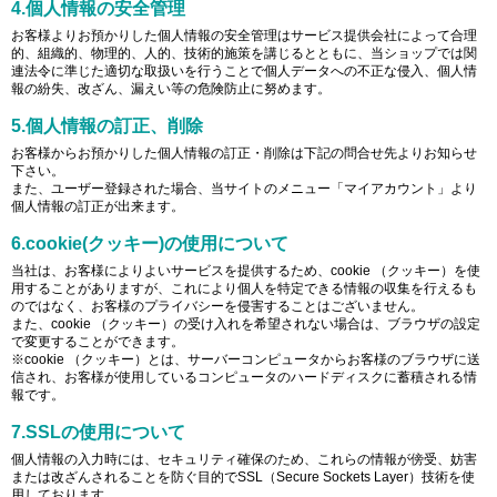
4.個人情報の安全管理
お客様よりお預かりした個人情報の安全管理はサービス提供会社によって合理
的、組織的、物理的、人的、技術的施策を講じるとともに、当ショップでは関
連法令に準じた適切な取扱いを行うことで個人データへの不正な侵入、個人情
報の紛失、改ざん、漏えい等の危険防止に努めます。
5.個人情報の訂正、削除
お客様からお預かりした個人情報の訂正・削除は下記の問合せ先よりお知らせ
下さい。
また、ユーザー登録された場合、当サイトのメニュー「マイアカウント」より
個人情報の訂正が出来ます。
6.cookie(クッキー)の使用について
当社は、お客様によりよいサービスを提供するため、cookie （クッキー）を使
用することがありますが、これにより個人を特定できる情報の収集を行えるも
のではなく、お客様のプライバシーを侵害することはございません。
また、cookie （クッキー）の受け入れを希望されない場合は、ブラウザの設定
で変更することができます。
※cookie （クッキー）とは、サーバーコンピュータからお客様のブラウザに送
信され、お客様が使用しているコンピュータのハードディスクに蓄積される情
報です。
7.SSLの使用について
個人情報の入力時には、セキュリティ確保のため、これらの情報が傍受、妨害
または改ざんされることを防ぐ目的でSSL（Secure Sockets Layer）技術を使
用しております。