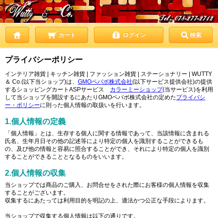
カート
ログイン
検索
プライバシーポリシー
インテリア雑貨 | キッチン雑貨 | ファッション雑貨 | ステーショナリー | WUTTY
＆ Co.(以下当ショップ)は、
GMOペパボ株式会社
(以下サービス提供会社)の提供
するショッピングカートASPサービス
カラーミーショップ
(当サービス)を利用
して当ショップを開設するにあたりGMOペパボ株式会社の定めた
プライバシ
ー・ポリシー
に則った個人情報の取扱いを行います。
1.個人情報の定義
「個人情報」とは、生存する個人に関する情報であって、当該情報に含まれる
氏名、生年月日その他の記述等により特定の個人を識別することができるも
の、及び他の情報と容易に照合することができ、それにより特定の個人を識別
することができることとなるものをいいます。
2.個人情報の収集
当ショップでは商品のご購入、お問合せをされた際にお客様の個人情報を収集
することがございます。
収集するにあたっては利用目的を明記の上、適法かつ公正な手段によります。
当ショップで収集する個人情報は以下の通りです。