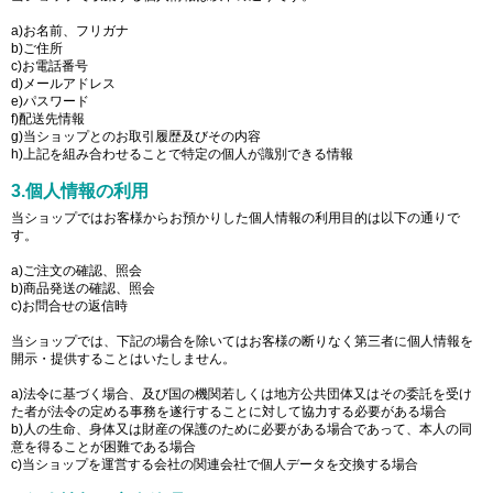
a)お名前、フリガナ
b)ご住所
c)お電話番号
d)メールアドレス
e)パスワード
f)配送先情報
g)当ショップとのお取引履歴及びその内容
h)上記を組み合わせることで特定の個人が識別できる情報
3.個人情報の利用
当ショップではお客様からお預かりした個人情報の利用目的は以下の通りで
す。
a)ご注文の確認、照会
b)商品発送の確認、照会
c)お問合せの返信時
当ショップでは、下記の場合を除いてはお客様の断りなく第三者に個人情報を
開示・提供することはいたしません。
a)法令に基づく場合、及び国の機関若しくは地方公共団体又はその委託を受け
た者が法令の定める事務を遂行することに対して協力する必要がある場合
b)人の生命、身体又は財産の保護のために必要がある場合であって、本人の同
意を得ることが困難である場合
c)当ショップを運営する会社の関連会社で個人データを交換する場合