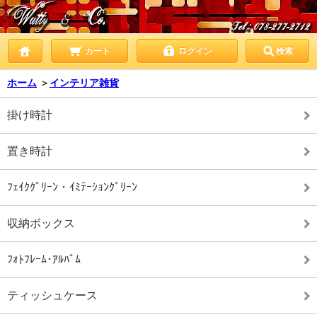
カート
ログイン
検索
ホーム
＞
インテリア雑貨
掛け時計
置き時計
ﾌｪｲｸｸﾞﾘｰﾝ・ｲﾐﾃｰｼｮﾝｸﾞﾘｰﾝ
収納ボックス
ﾌｫﾄﾌﾚｰﾑ･ｱﾙﾊﾞﾑ
ティッシュケース