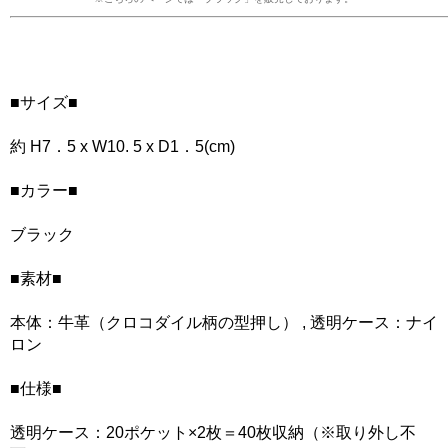
■サイズ■
約 H7．5 x W10. 5 x D1．5(cm)
■カラー■
ブラック
■素材■
本体：牛革（クロコダイル柄の型押し） , 透明ケース：ナイ
ロン
■仕様■
透明ケース：20ポケット×2枚＝40枚収納（※取り外し不