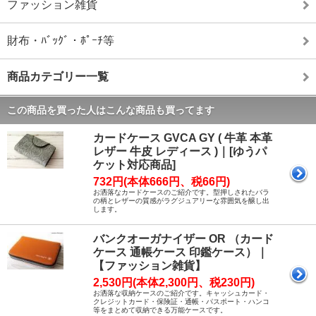
ファッション雑貨
財布・ﾊﾞｯｸﾞ・ﾎﾟｰﾁ等
商品カテゴリー一覧
この商品を買った人はこんな商品も買ってます
カードケース GVCA GY ( 牛革 本革
レザー 牛皮 レディース )｜[ゆうパ
ケット対応商品]
732円(本体666円、税66円)
お洒落なカードケースのご紹介です。型押しされたバラ
の柄とレザーの質感がラグジュアリーな雰囲気を醸し出
します。
バンクオーガナイザー OR （カード
ケース 通帳ケース 印鑑ケース）｜
【ファッション雑貨】
2,530円(本体2,300円、税230円)
お洒落な収納ケースのご紹介です。キャッシュカード・
クレジットカード・保険証・通帳・パスポート・ハンコ
等をまとめて収納できる万能ケースです。