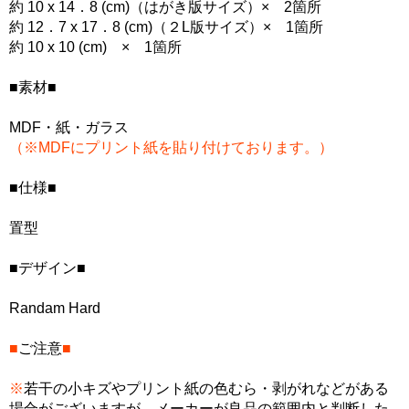
約 10 x 14．8 (cm)（はがき版サイズ）× 2箇所
約 12．7 x 17．8 (cm)（２L版サイズ）× 1箇所
約 10 x 10 (cm) × 1箇所
■素材■
MDF・紙・ガラス
（※MDFにプリント紙を貼り付けております。）
■仕様■
置型
■デザイン■
Randam Hard
■
ご注意
■
※
若干の小キズやプリント紙の色むら・剥がれなどがある
場合がございますが、メーカーが良品の範囲内と判断した