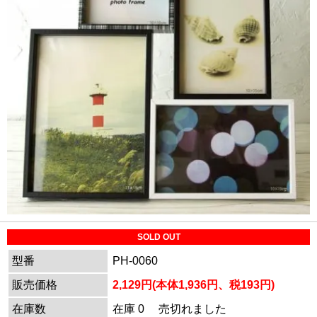
SOLD OUT
型番
PH-0060
販売価格
2,129円(本体1,936円、税193円)
在庫数
在庫 0 売切れました