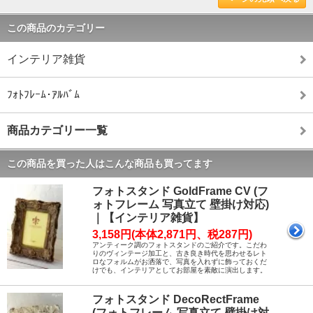
この商品のカテゴリー
インテリア雑貨
ﾌｫﾄﾌﾚｰﾑ･ｱﾙﾊﾞﾑ
商品カテゴリー一覧
この商品を買った人はこんな商品も買ってます
フォトスタンド GoldFrame CV (フ
ォトフレーム 写真立て 壁掛け対応)
｜【インテリア雑貨】
3,158円(本体2,871円、税287円)
アンティーク調のフォトスタンドのご紹介です。こだわ
りのヴィンテージ加工と、古き良き時代を思わせるレト
ロなフォルムがお洒落で、写真を入れずに飾っておくだ
けでも、インテリアとしてお部屋を素敵に演出します。
フォトスタンド DecoRectFrame
(フォトフレーム 写真立て 壁掛け対