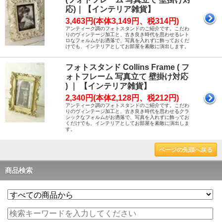
応)｜【インテリア雑貨】
3,463円(本体3,149円、税314円)
アンティーク調のフォトスタンドのご紹介です。こだわ
りのヴィンテージ加工と、古き良き時代を思わせるレト
ロなフォルムがお洒落で、写真を入れずに飾っておくだ
けでも、インテリアとしてお部屋を素敵に演出します。
フォトスタンド Collins Frame ( フ
ォトフレーム 写真立て 壁掛け対応
) ｜ 【インテリア雑貨】
2,340円(本体2,128円、税212円)
アンティーク調のフォトスタンドのご紹介です。こだわ
りのヴィンテージ加工と、古き良き時代を思わせるクラ
シックなフォルムがお洒落で、写真を入れずに飾ってお
くだけでも、インテリアとしてお部屋を素敵に演出しま
す。
ページの先頭へ戻る
商品検索