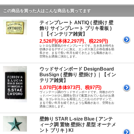
この商品を買った人はこんな商品も買ってます
ティンプレート ANTIQ ( 壁掛け 壁
飾り サインプレート ブリキ看板 )
｜【インテリア雑貨】
2,526円(本体2,297円、税229円)
レトロな雰囲気のサインプレートです。古き良き時代を
彷彿させるデザインに加え、エンボス加工が存在感を助
長させ、まるで長い年月を経てきたような風格があり、
空間をお洒落に演出します。
ウッドサインボード DesignBoard
BusSign ( 壁飾り 壁掛け ) ｜【イン
テリア雑貨】
1,070円(本体973円、税97円)
ヴィンテージ調のウッドサインボードです。何枚かのウ
ッドパーツが少し隙間を空けて配置されているのがお洒
落。ヨゴレやカスレを再現したこだわりのデザインで、
まるで長い年月を経てきたような風格があり、空間をお
洒落に演出します。
壁飾り STAR L-size Blue ( アンテ
ィーク調 置物 壁掛け 星型 オーナメ
ント ブリキ ) KI