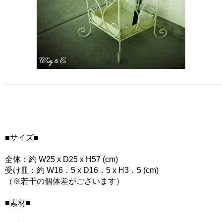
■サイズ■
全体：約 W25 x D25 x H57 (cm)
受け皿：約 W16．5 x D16．5 x H3．5 (cm)
（※若干の個体差がございます）
■素材■