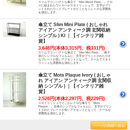
スリムでコンパクトな傘立て「Slim Wood Plate」。クロ
スに組まれたワイヤーがスタイリッシュで、文字がプリ
ントされたウッドプレートがどことなくレトロな雰囲気
を演出します。
傘立て Slim Mini Plate ( おしゃれ
アイアン アンティーク調 玄関収納
シンプル ) KI ｜【インテリア雑
貨】
3,646円(本体3,315円、税331円)
スリムでコンパクトな傘立て「Slim Mini Plate」。格子
状のシンプルなフォルムに、文字がプリントされた小さ
なプレートが良いアクセントとなって、クールでスタイ
リッシュな雰囲気を演出します。
傘立て Mots Plaque Ivory ( おしゃ
れ アイアン アンティーク調 玄関収
納 シンプル ) ｜【インテリア雑
貨】
2,526円(本体2,297円、税229円)
スタイリッシュでどこかレトロな傘立て「Mots
Plaque」。全体のシンプルなフォルムに、文字がプリン
トされたプレートが良いアクセントとなって、クールな
雰囲気を演出します。
ページの先頭へ戻る