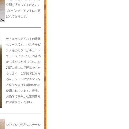
空間を演出してください。
プレゼント・ギフトにも喜
ばれております。
ナチュラルテイストの素敵
なリースです。パステルピ
ンク系のカラーがキュート
で、ドライフラワーの質感
から温かみが感じられ、お
部屋に癒しの雰囲気をもた
らします。ご家庭ではもち
ろん、ショップやカフェな
ど様々な場所で季節問わず
使用されています。是非、
お洒落で爽やかな空間作り
にお役立てください。
シンプルで便利なスチール