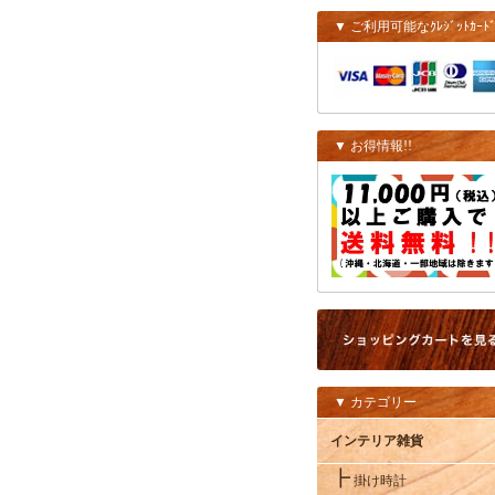
▼ ご利用可能なｸﾚｼﾞｯﾄｶｰﾄ
▼ お得情報!!
▼ カテゴリー
インテリア雑貨
┣
掛け時計