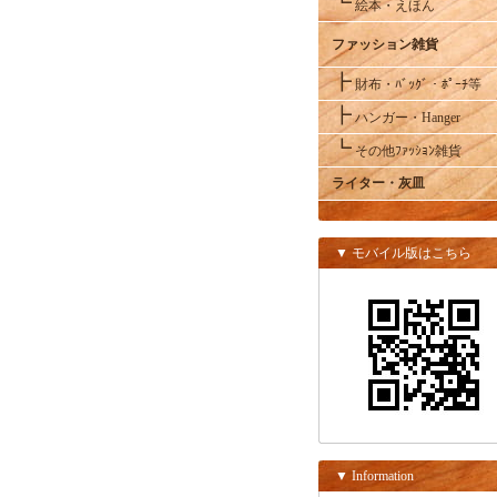
┗
絵本・えほん
ファッション雑貨
┣
財布・ﾊﾞｯｸﾞ・ﾎﾟｰﾁ等
┣
ハンガー・Hanger
┗
その他ﾌｧｯｼｮﾝ雑貨
ライター・灰皿
▼ モバイル版はこちら
▼ Information