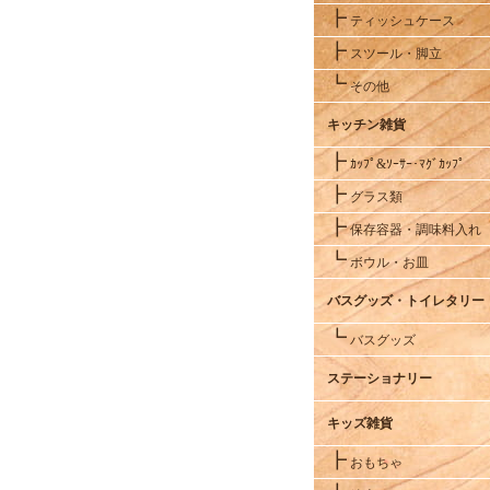
┣
ティッシュケース
┣
スツール・脚立
┗
その他
キッチン雑貨
┣
ｶｯﾌﾟ&ｿｰｻｰ･ﾏｸﾞｶｯﾌﾟ
┣
グラス類
┣
保存容器・調味料入れ
┗
ボウル・お皿
バスグッズ・トイレタリー
┗
バスグッズ
ステーショナリー
キッズ雑貨
┣
おもちゃ