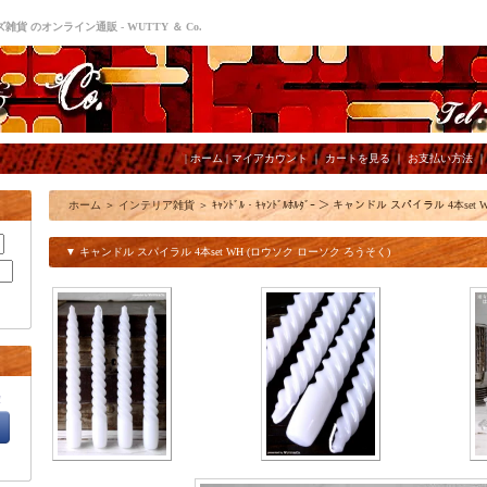
貨 のオンライン通販 - WUTTY ＆ Co.
|
ホーム
|
マイアカウント
｜
カートを見る
｜
お支払い方法
ホーム
＞
インテリア雑貨
＞
ｷｬﾝﾄﾞﾙ・ｷｬﾝﾄﾞﾙﾎﾙﾀﾞｰ
＞
キャンドル スパイラル 4本set 
▼ キャンドル スパイラル 4本set WH (ロウソク ローソク ろうそく)
!