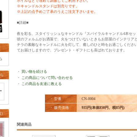
ホイルなどで埋めて調節してご利用下さい。
※キャンドルスタンドは別売りです。
※上記の点予めご了承のうえご注文下さいませ。
■詳細■
夜を彩る、スタイリッシュなキャンドル『スパイラルキャンドル4本セッ
状のフォルムがお洒落で、火をつけていないときもお部屋のインテリア
チラの素敵なキャンドルに火を灯して、癒しのひと時をお過ごしくださ
てお届けしますので、プレゼント・ギフトにも喜ばれております。
ら
・
買い物を続ける
ちら
・
この商品について問い合わせる
・
この商品を友達に教える
・ 型番
CN-0004
・ 販売価格
935円(本体850円、税85円)
)
関連商品