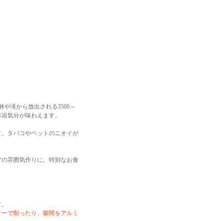
林や滝から放出される3500～
林浴気分が味わえます。
す。タバコやペットのニオイが
アの雰囲気作りに。特別なお食
す。
ターで削ったり、隙間をアルミ