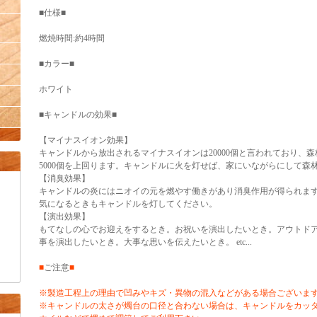
■仕様■
燃焼時間:約4時間
■カラー■
ホワイト
■キャンドルの効果■
【マイナスイオン効果】
キャンドルから放出されるマイナスイオンは20000個と言われており、森
5000個を上回ります。キャンドルに火を灯せば、家にいながらにして森
【消臭効果】
キャンドルの炎にはニオイの元を燃やす働きがあり消臭作用が得られま
気になるときもキャンドルを灯してください。
【演出効果】
もてなしの心でお迎えをするとき。お祝いを演出したいとき。アウトド
事を演出したいとき。大事な思いを伝えたいとき。 etc...
■
ご注意
■
※製造工程上の理由で凹みやキズ・異物の混入などがある場合ございま
※キャンドルの太さが燭台の口径と合わない場合は、キャンドルをカッ