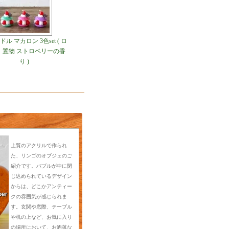
ル マカロン 3色set ( ロ
 置物 ストロベリーの香
り )
上質のアクリルで作られ
た、リンゴのオブジェのご
紹介です。バブルが中に閉
じ込められているデザイン
からは、どこかアンティー
クの雰囲気が感じられま
す。玄関や窓際、テーブル
や机の上など、お気に入り
の場所において、お洒落な