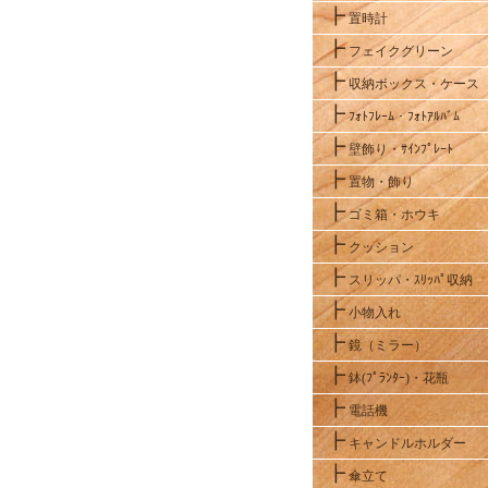
┣
置時計
┣
フェイクグリーン
┣
収納ボックス・ケース
┣
ﾌｫﾄﾌﾚｰﾑ・ﾌｫﾄｱﾙﾊﾞﾑ
┣
壁飾り・ｻｲﾝﾌﾟﾚｰﾄ
┣
置物・飾り
┣
ゴミ箱・ホウキ
┣
クッション
┣
スリッパ・ｽﾘｯﾊﾟ収納
┣
小物入れ
┣
鏡（ミラー）
┣
鉢(ﾌﾟﾗﾝﾀｰ)・花瓶
┣
電話機
┣
キャンドルホルダー
┣
傘立て