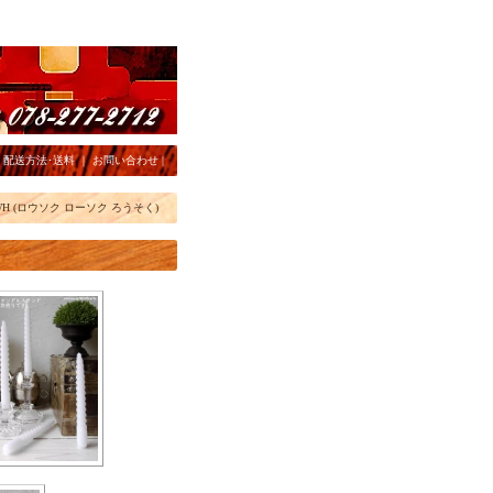
｜
配送方法･送料
｜
お問い合わせ
|
WH (ロウソク ローソク ろうそく)