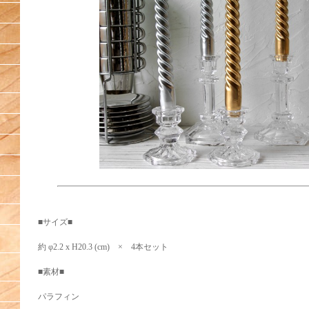
■サイズ■
約 φ2.2 x H20.3 (cm) × 4本セット
■素材■
パラフィン