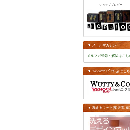
ショップブログ▼
▼ メールマガジン
メルマガ登録・解除はこち
▼ Yahoo!ｼｮｯﾋﾟﾝｸﾞ店はこ
▼ 洗えるマット(楽天市場店