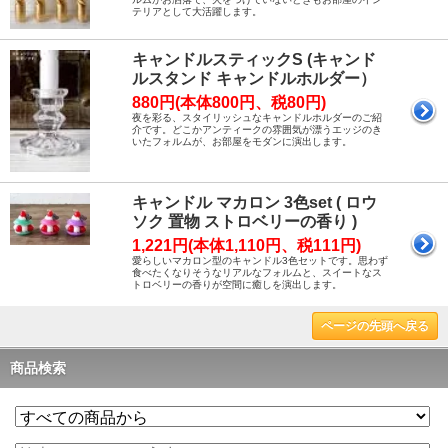
テリアとして大活躍します。
キャンドルスティックS (キャンド
ルスタンド キャンドルホルダー）
880円(本体800円、税80円)
夜を彩る、スタイリッシュなキャンドルホルダーのご紹
介です。どこかアンティークの雰囲気が漂うエッジのき
いたフォルムが、お部屋をモダンに演出します。
キャンドル マカロン 3色set ( ロウ
ソク 置物 ストロベリーの香り )
1,221円(本体1,110円、税111円)
愛らしいマカロン型のキャンドル3色セットです。思わず
食べたくなりそうなリアルなフォルムと、スイートなス
トロベリーの香りが空間に癒しを演出します。
ページの先頭へ戻る
商品検索